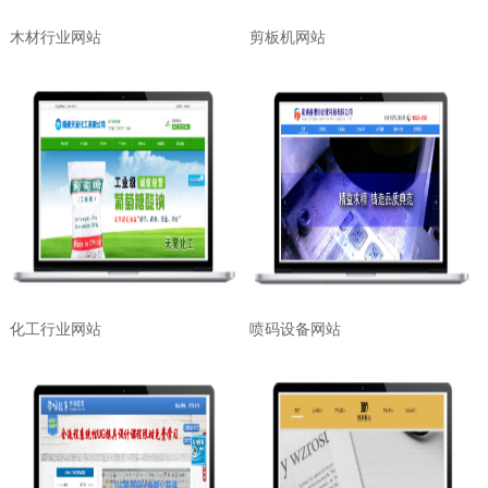
木材行业网站
剪板机网站
化工行业网站
喷码设备网站